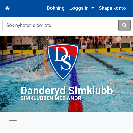
Bokning
Logga in
Skapa konto
Sök
Danderyd Simklubb
SIMKLUBBEN MED ANOR