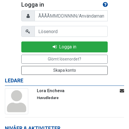
Logga in
Personnummer/Användarnamn
Lösenord
Logga in
Glömt lösenordet?
Skapa konto
LEDARE
Lora Encheva
Huvudledare
NIVÅER & AKTIVITETER