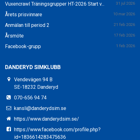
Vuxencrawl Träningsgrupper HT-2026 Start v...
31 jul 2026
Årets prisvinnare
10 mar 2026
Anmälan till period 2
21 feb 2026
Årsmöte
17 feb 2026
Facebook-grupp
1 feb 2026
DANDERYD SIMKLUBB
Vendevägen 94 B
SE-18232 Danderyd
070-656 94 74
kansli@danderydsim.se
https://www.danderydsim.se/
https://www.facebook.com/profile.php?
id=1836614283475636