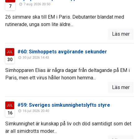
7 aug 2026 20:50
7
26 simmare ska till EM i Paris. Debutanter blandat med
rutinerade, unga som lite äldre...
Läs mer
#60: Simhoppets avgörande sekunder
JUL
30 jul 2026 14:43
30
Simhopparen Elias är några dagar från deltagande på EM i
Paris, men ett virus håller honom hemma...
Läs mer
#59: Sveriges simkunnighetslyfts styre
JUL
16 jul 2026 20:40
16
Simkunnighet är kunskap på liv och död samtidigt som det
är all simidrotts moder...