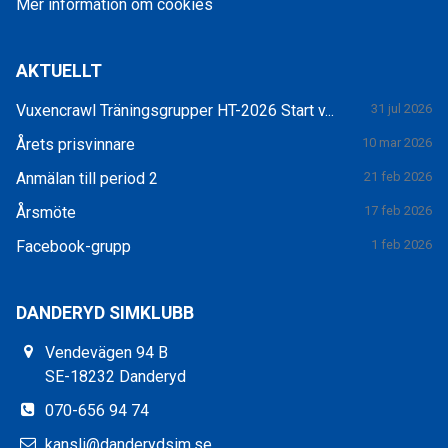
Mer information om cookies
AKTUELLT
Vuxencrawl Träningsgrupper HT-2026 Start v...
31 jul 2026
Årets prisvinnare
10 mar 2026
Anmälan till period 2
21 feb 2026
Årsmöte
17 feb 2026
Facebook-grupp
1 feb 2026
DANDERYD SIMKLUBB
Vendevägen 94 B
SE-18232 Danderyd
070-656 94 74
kansli@danderydsim.se