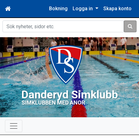
Bokning
Logga in
Skapa konto
Sök
Danderyd Simklubb
SIMKLUBBEN MED ANOR