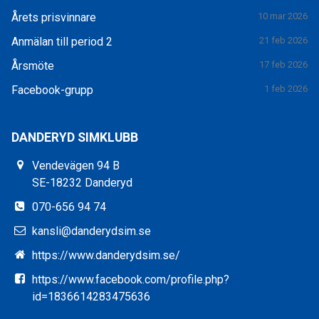
Årets prisvinnare
10 mar 2026
Anmälan till period 2
21 feb 2026
Årsmöte
17 feb 2026
Facebook-grupp
1 feb 2026
DANDERYD SIMKLUBB
Vendevägen 94 B
SE-18232 Danderyd
070-656 94 74
kansli@danderydsim.se
https://www.danderydsim.se/
https://www.facebook.com/profile.php?
id=1836614283475636