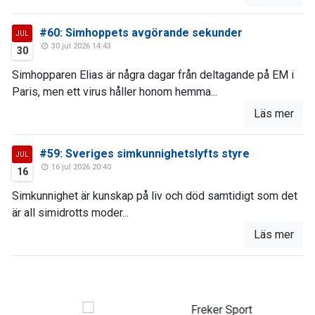
#60: Simhoppets avgörande sekunder
JUL
30 jul 2026 14:43
30
Simhopparen Elias är några dagar från deltagande på EM i
Paris, men ett virus håller honom hemma...
Läs mer
#59: Sveriges simkunnighetslyfts styre
JUL
16 jul 2026 20:40
16
Simkunnighet är kunskap på liv och död samtidigt som det
är all simidrotts moder...
Läs mer