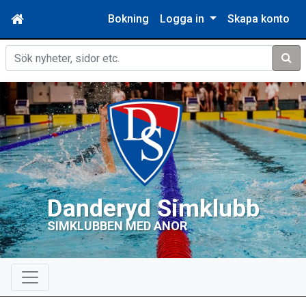
Bokning
Logga in
Skapa konto
Sök
Danderyd Simklubb
SIMKLUBBEN MED ANOR