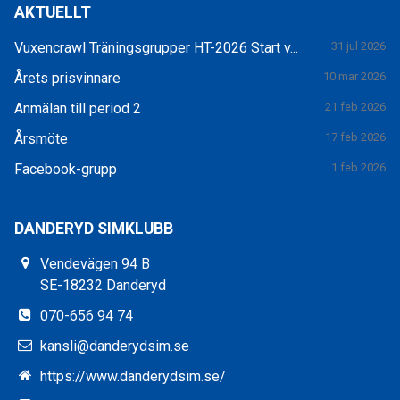
AKTUELLT
Vuxencrawl Träningsgrupper HT-2026 Start v...
31 jul 2026
Årets prisvinnare
10 mar 2026
Anmälan till period 2
21 feb 2026
Årsmöte
17 feb 2026
Facebook-grupp
1 feb 2026
DANDERYD SIMKLUBB
Vendevägen 94 B
SE-18232 Danderyd
070-656 94 74
kansli@danderydsim.se
https://www.danderydsim.se/