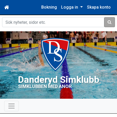
Bokning
Logga in
Skapa konto
Sök
Danderyd Simklubb
SIMKLUBBEN MED ANOR