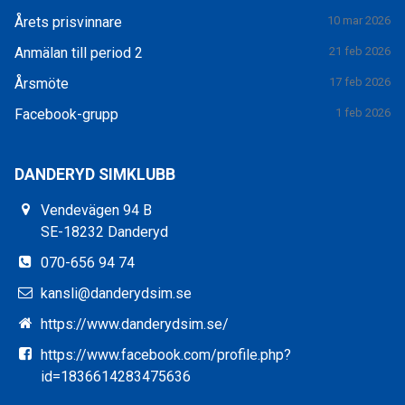
Årets prisvinnare
10 mar 2026
Anmälan till period 2
21 feb 2026
Årsmöte
17 feb 2026
Facebook-grupp
1 feb 2026
DANDERYD SIMKLUBB
Vendevägen 94 B
SE-18232 Danderyd
070-656 94 74
kansli@danderydsim.se
https://www.danderydsim.se/
https://www.facebook.com/profile.php?
id=1836614283475636