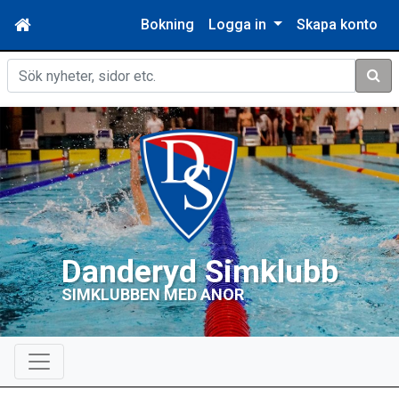
Bokning
Logga in
Skapa konto
Sök
Danderyd Simklubb
SIMKLUBBEN MED ANOR