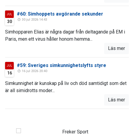
#60: Simhoppets avgörande sekunder
JUL
30 jul 2026 14:43
30
Simhopparen Elias är några dagar från deltagande på EM i
Paris, men ett virus håller honom hemma...
Läs mer
#59: Sveriges simkunnighetslyfts styre
JUL
16 jul 2026 20:40
16
Simkunnighet är kunskap på liv och död samtidigt som det
är all simidrotts moder...
Läs mer