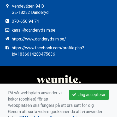
Vendevägen 94 B
SE-18232 Danderyd
070-656 94 74
kansli@danderydsim.se
https://www.danderydsim.se/
https://www.facebook.com/profile.php?
id=1836614283475636
På vår webbplats använder vi
Jag accepterar
kakor (cookies) för att
webbplatsen ska fungera på ett bra sätt för dig.
Genom att surfa vidare godkänner du att vi använder