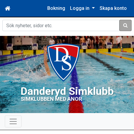
Bokning
Logga in
Skapa konto
Sök
Danderyd Simklubb
SIMKLUBBEN MED ANOR