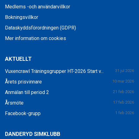
Medlems -och användarvillkor
Bokningsvillkor
Dataskyddsförordningen (GDPR)
Mer information om cookies
AKTUELLT
Vuxencrawl Träningsgrupper HT-2026 Start v...
31 jul 2026
Årets prisvinnare
10 mar 2026
Anmälan till period 2
21 feb 2026
Årsmöte
17 feb 2026
Facebook-grupp
1 feb 2026
DANDERYD SIMKLUBB