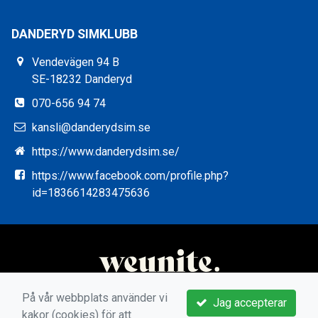
DANDERYD SIMKLUBB
Vendevägen 94 B
SE-18232 Danderyd
070-656 94 74
kansli@danderydsim.se
https://www.danderydsim.se/
https://www.facebook.com/profile.php?
id=1836614283475636
På vår webbplats använder vi
Jag accepterar
kakor (cookies) för att