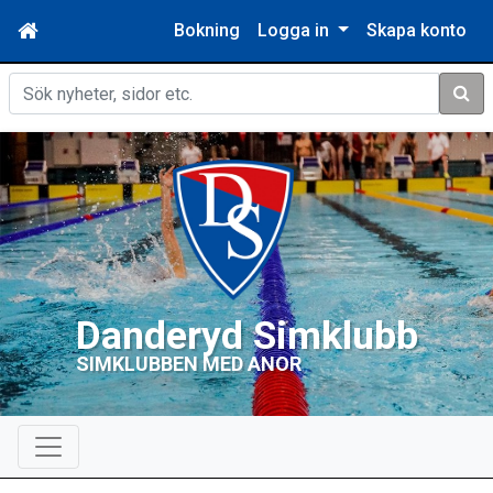
Bokning
Logga in
Skapa konto
Sök
Danderyd Simklubb
SIMKLUBBEN MED ANOR