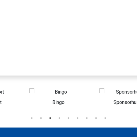
ngo
Sponsorhuset
Säkert vatte