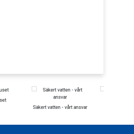
Folkspel
Offi
n - vårt ansvar