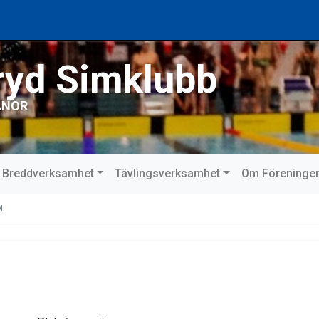
ryd Simklubb
ANOR
Breddverksamhet
Tävlingsverksamhet
Om Föreninge
M