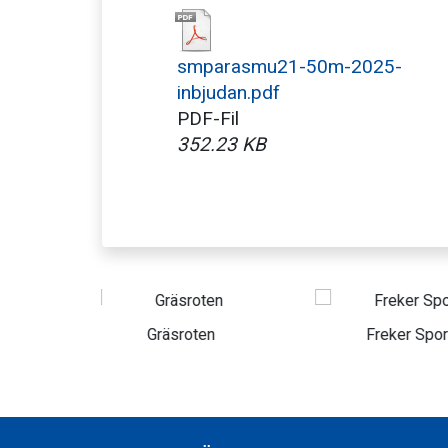
smparasmu21-50m-2025-
inbjudan.pdf
PDF-Fil
352.23 KB
ten
Freker Sport
Bi