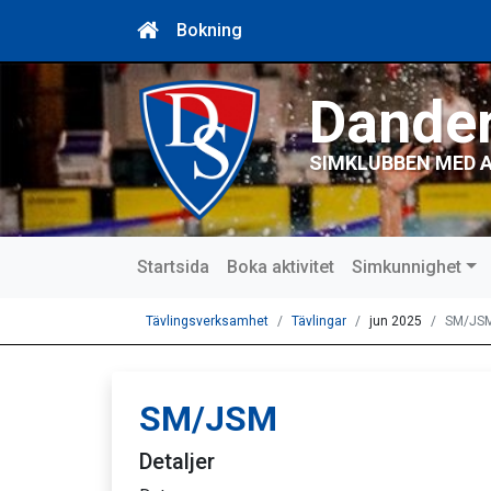
Bokning
Dande
SIMKLUBBEN MED 
Startsida
Boka aktivitet
Simkunnighet
Tävlingsverksamhet
Tävlingar
jun 2025
SM/JS
SM/JSM
Detaljer