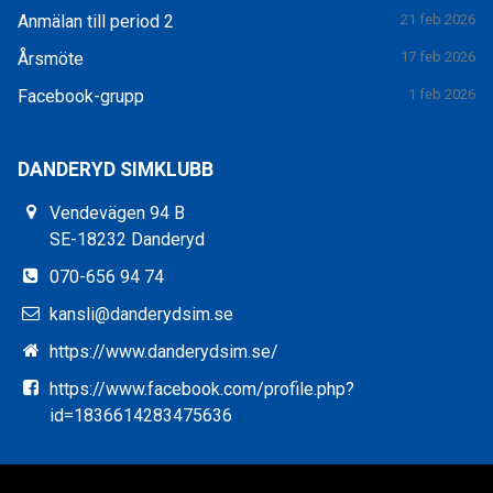
Anmälan till period 2
21 feb 2026
Årsmöte
17 feb 2026
Facebook-grupp
1 feb 2026
DANDERYD SIMKLUBB
Vendevägen 94 B
SE-18232 Danderyd
070-656 94 74
kansli@danderydsim.se
https://www.danderydsim.se/
https://www.facebook.com/profile.php?
id=1836614283475636