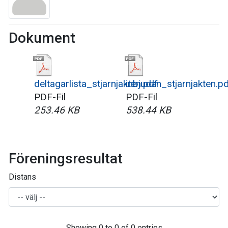
Dokument
deltagarlista_stjarnjakten.pdf
inbjudan_stjarnjakten.p
PDF-Fil
PDF-Fil
253.46 KB
538.44 KB
Föreningsresultat
Distans
Showing 0 to 0 of 0 entries