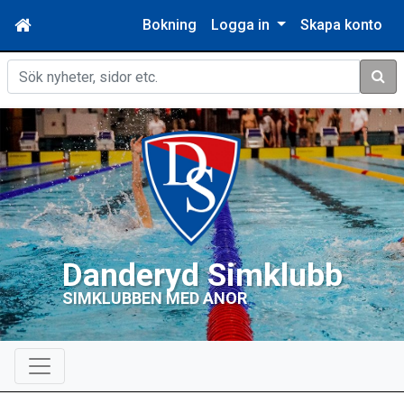
Bokning
Logga in
Skapa konto
Sök
Danderyd Simklubb
SIMKLUBBEN MED ANOR